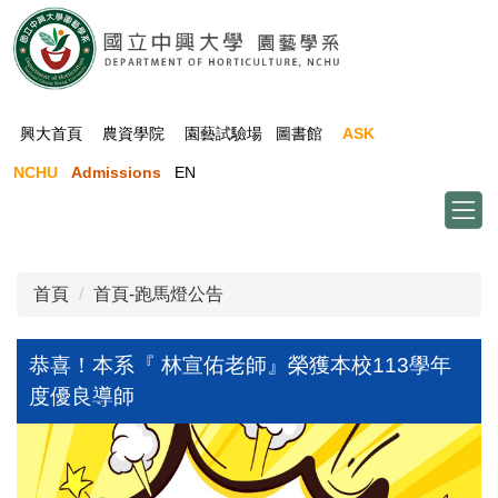
跳
到
主
要
內
興大首頁
農資學院
園藝試驗場
圖書館
ASK
容
NCHU
Admissions
EN
區
首頁
首頁-跑馬燈公告
恭喜！本系『 林宣佑老師』榮獲本校113學年
度優良導師