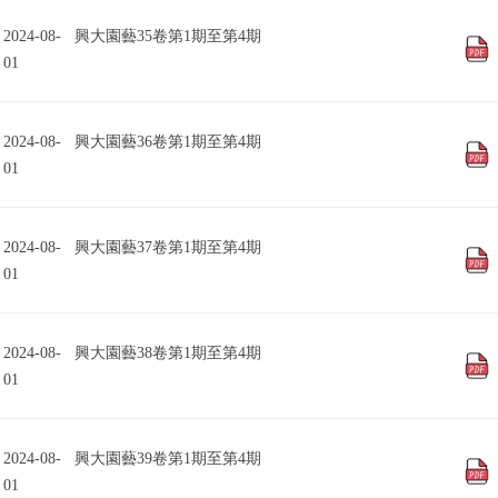
2024-08-
興大園藝35卷第1期至第4期
01
2024-08-
興大園藝36卷第1期至第4期
01
2024-08-
興大園藝37卷第1期至第4期
01
2024-08-
興大園藝38卷第1期至第4期
01
2024-08-
興大園藝39卷第1期至第4期
01