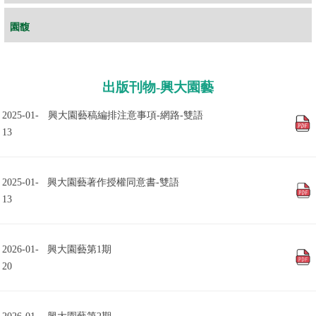
園馥
出版刊物-興大園藝
2025-01-
興大園藝稿編排注意事項-網路-雙語
13
2025-01-
興大園藝著作授權同意書-雙語
13
2026-01-
興大園藝第1期
20