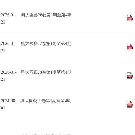
2026-01-
興大園藝
26卷第1期至第4期
21
2026-01-
興大園藝
27卷第1期至第4期
21
2026-01-
興大園藝
28卷第1期至第4期
21
2024-08-
興大園藝29卷第1期至第4期
01