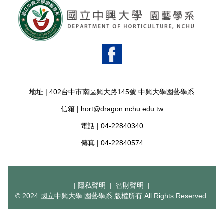
地址 |
402台中市南區興大路145號 中興大學園藝學系
信箱 |
hort@dragon.nchu.edu.tw
電話 |
04-22840340
傳真 |
04-22840574
|
隱私聲明
|
智財聲明
|
© 2024 國立中興大學 園藝學系 版權所有 All Rights Reserved.