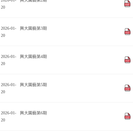
2026-01-
興大園藝第2期
20
2026-01-
興大園藝第3期
20
2026-01-
興大園藝第4期
20
2026-01-
興大園藝第5期
20
2026-01-
興大園藝第6期
20