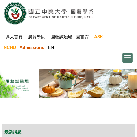
跳
到
主
要
內
興大首頁
農資學院
園藝試驗場
圖書館
ASK
容
NCHU
Admissions
EN
區
HORT All Rights Reserved.
最新消息