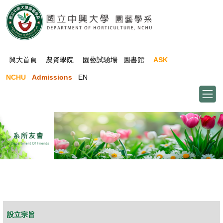
跳
到
主
要
內
興大首頁
農資學院
園藝試驗場
圖書館
ASK
容
NCHU
Admissions
EN
區
HORT All Rights Reserved.
設立宗旨