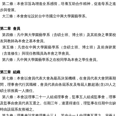
第二條：本會宗旨為增進全系感情，培養互助合作精神，促進母系之進
步與發展。
大三條：本會會址設於台中市國立中興大學園藝學系。
第二章 會員
第四條：凡中興大學園藝學系（含碩士班、博士班）及其前身之畢業校
友與教師為本會之基本會員。
第五條：凡曾在中興大學園藝學系（含碩士班、博士班）及前身肄業
（含進修生）與現任教職員為本會之準會員。
第六條：凡中興大學園藝學系之在校同學為本會之學生會員。
第三章 組織
第七條：本會以會員代表大會為最高決策機構，在會員代表大會閉幕期
間，理事會代行其職權，會員代表由各屆系友及每屆人數超過(含)20人之
碩士班推薦一人擔任。
第八條：本會設理事二十一人組成理事會，監事五人組成監事會，理事
及監事由會員代表互選之。任期三年，連選得連任，理監事在任期中出缺
時由該屆系友推補之。
第九條：理事會設常務理事十三人，其中十一人由理事互選之，另兩人