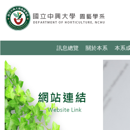
跳
到
主
要
內
容
區
訊息總覽
關於本系
本系