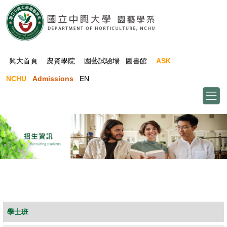
跳
到
主
要
內
興大首頁
農資學院
園藝試驗場
圖書館
ASK
容
NCHU
Admissions
EN
區
HORT All Rights Reserved.
學士班