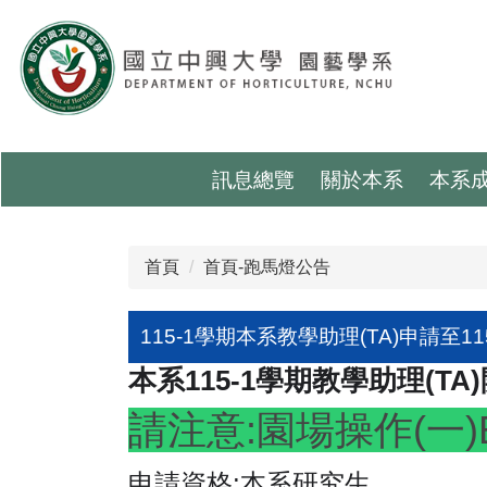
跳
到
主
要
內
容
區
訊息總覽
關於本系
本系
首頁
首頁-跑馬燈公告
115-1學期本系教學助理(TA)申請至115
本系115-1學期教學助理(TA
請注意:園場操作(一)B上
申請資格:本系研究生