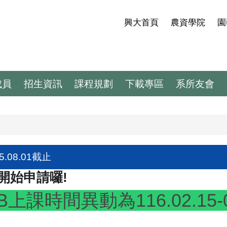
興大首頁
農資學院
園
成員
招生資訊
課程規劃
下載專區
系所友會
.08.01截止
)開始申請囉!
課時間異動為116.02.15-0