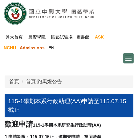
跳
到
主
要
內
興大首頁
農資學院
園藝試驗場
圖書館
ASK
容
NCHU
Admissions
EN
區
首頁
首頁-跑馬燈公告
115-1學期本系行政助理(AA)申請至115.07.15
截止
歡迎申請
115-1
學期本系研究生行政助理
(AA)
1.
115.07.15
申請期限：
止，逾期未申請，視同放棄。