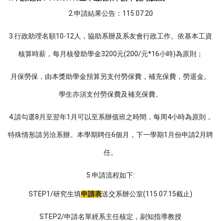
2.
115.07.20
申請結果公告：
3.
10-12
行政助理名額
人，協助系辦及系友會行政工作。依基本工資
3200
(200/
*16
)
核算時薪，每月核發助學金
元
元
小時
為原則；
月保勞保，由本獎助學金預算另支付勞保費
，補充保費
，勞退金
。
學生亦須支付勞保費
及補充保費。
4.
8
1
4
請勾選
月至翌年
月可以至系辦值班之時間，每周
小時為原則，
6
1
2
特殊情形請另洽系辦。本學期聘任
個月，下一學期
月份申請
月聘
任。
5.
:
申請流程如下
STEP1/
(115.07.15
)
研究生填
申請表
送交系辦公室
截止
STEP2/
申請名單經系主任核定，副知指導教授