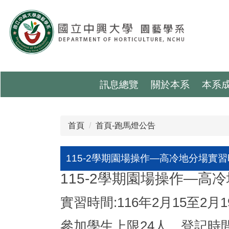
跳
到
主
要
內
容
區
訊息總覽
關於本系
本系
首頁
首頁-跑馬燈公告
115-2學期園場操作—高冷地分場實
115-2學期園場操作—高
實習時間:116年2月15至2月
參加學生上限24人，
登記時