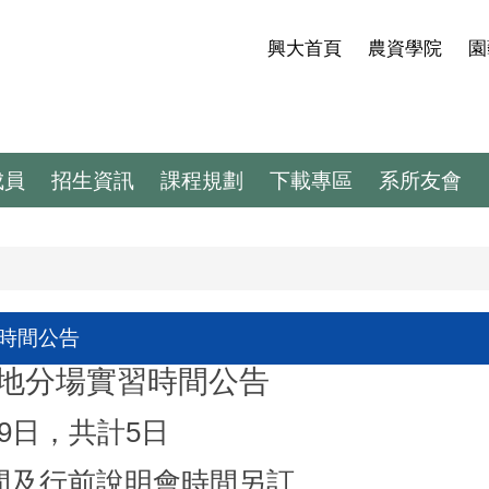
興大首頁
農資學院
園
成員
招生資訊
課程規劃
下載專區
系所友會
習時間公告
冷地分場實習時間公告
19日，共計5日
間及行前說明會時間另訂