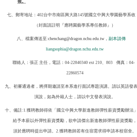
候。
七、郵寄地址：
402
台中市南區興大路
145
號國立中興大學園藝學系收
（封面請註明『應聘園藝學系專任教師』）
八、檔案傳送至
:
chenchang@dragon.nchu.edu.tw
，
副本請傳
liangsophia@dragon.nchu.edu.tw
聯絡人：張正
主任，電話：
04-22840340 ext 210
、
803
傳真：
04-
22860574
九、初審通過者，將擇期邀請至本系進行面試專題演講。請以英語發
演說，如為外籍人士，請以中文發表演說。
十、備註
:1.
獲聘教師得依
「
國立中興大學新進教師彈性薪資獎勵辦法
給予本薪以外彈性薪資獎勵，欲申請傑出新進教師彈性薪資獎勵，
須於應聘時提出申請。
2.
獲聘教師若有住宿需求得申請本校宿舍。