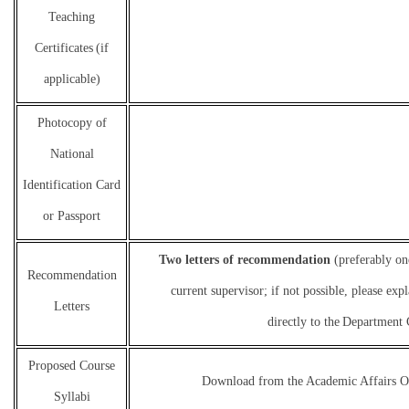
Teaching
Certificates
(if
applicable)
Photocopy of
National
Identification Card
or Passport
Two letters of recommendation
(preferably on
Recommendation
current supervisor; if not possible, please ex
Letters
directly to the
Department C
Proposed Course
Download from the Academic Affairs O
Syllabi