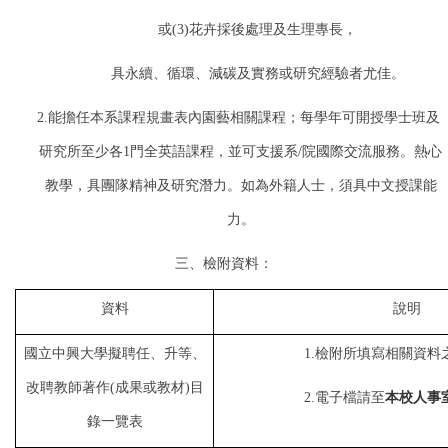
或
(3)
花卉採後處理及生理專長，
具永續、循環、減碳及實務或研究經驗者尤佳。
2.
能擔任本系課程規畫表內園藝相關課程；每學年可開授學士班及
研究所至少各
1
門全英語課程，並可支援系
/
院國際交流服務。熱心
教學，具團隊精神及研究潛力。如為外籍人士，須具中文授課能
力。
三、檢附資料：
資料
說明
國立中興大學擬聘任、升等、
1.
檢附所填寫相關資料
改聘教師著作
(
成果或教材
)
目
2.
電子檔請至
本校人事
錄一覽表