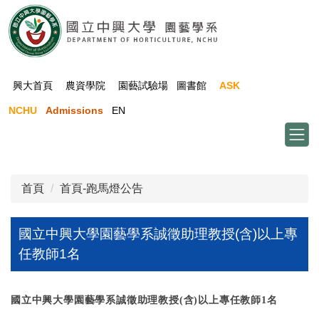
跳
到
主
要
內
興大首頁
農資學院
園藝試驗場
圖書館
ASK
容
NCHU
Admissions
EN
區
首頁
首頁-跑馬燈公告
國立中興大學園藝學系誠徵助理教授(含)以上專
任教師1名
國立中興大學園藝學系誠徵助理教授
(
含
)
以上專任教師
1
名