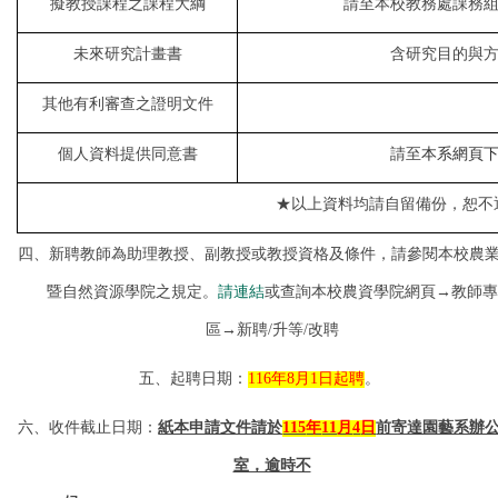
擬教授課程之課程大綱
請至本校教務處課務
未來研究計畫書
含研究目的與
其他有利審查之證明文件
個人資料提供同意書
請至
本系網頁
★以上資料均請自留備份，恕不
四、新聘教師為助理教授、副教授或教授資格及條件，請參閱本校農
暨自然資源學院之規定。
請連結
或查詢本校農資學院網頁
→
教師專
區
→
新聘
/
升等
/
改聘
五、起聘日期：
116
年
8
月
1
日起聘
。
六、收件截止日期：
紙本申請文件請於
115
年
11
月
4
日
前寄達園藝系辦
室，逾時不