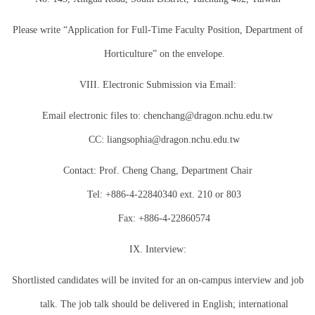
Please write “Application for Full-Time Faculty Position, Department of
Horticulture” on the envelope.
VIII. Electronic Submission via Email:
Email electronic files to: chenchang@dragon.nchu.edu.tw
CC: liangsophia@dragon.nchu.edu.tw
Contact: Prof. Cheng Chang, Department Chair
Tel: +886-4-22840340 ext. 210 or 803
Fax: +886-4-22860574
IX. Interview:
Shortlisted candidates will be invited for an on-campus interview and job
talk. The job talk should be delivered in English; international