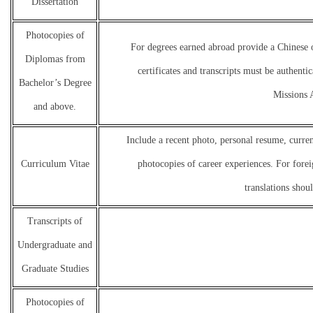
Dissertation
Photocopies of
For degrees earned abroad provide a Chinese o
Diplomas from
certificates and transcripts must be authen
Bachelor’s Degree
Missions 
and above.
Include a recent photo, personal resume, curre
Curriculum Vitae
photocopies of career experiences. For fore
translations shou
Transcripts of
Undergraduate and
Graduate Studies
Photocopies of