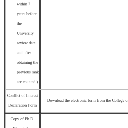
within 7
years before
the
University
review date
and after
obtaining the
previous rank
are counted.)
Conflict of Interest
Download the electronic form from
the College o
Declaration Form
Copy of Ph.D.