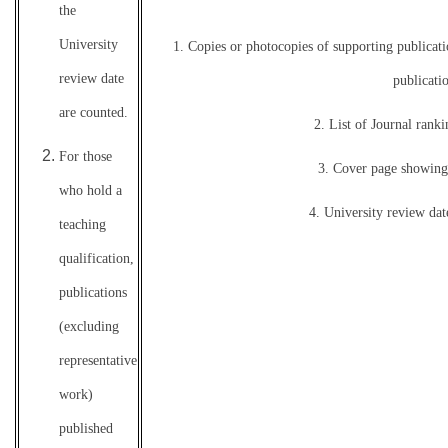
the
University
1. Copies or photocopies of supporting publicati
review date
publicatio
are counted.
2. List of Journal rankin
For those
3. Cover page showing 
who hold a
4. University review da
teaching
qualification,
publications
(excluding
representative
work)
published