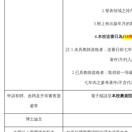
2.
發表領域之排
3.
附上有出版年月的
4.
本校送審日為
116
註:1.未具教師資格者：
送審日前七年
著作
方列入
)
2.
已具教師資格者：取得前一等
七年內之參考著作
不含代
(
申請初聘、改聘及升等審查迴
電子檔請至
本校農資
避單
博士論文