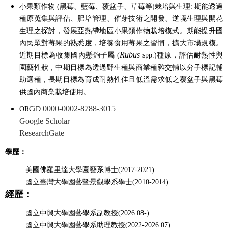
小果類作物 (黑莓、藍莓、覆盆子、草莓等)栽培與生理: 期能透過
種原蒐集與評估、肥培管理、催芽技術之開發、逆境生理與開花
生理之探討，發展亞熱帶地區小果類作物栽培模式。期能提升國
內民眾對莓果的熟悉度，培養食用莓果之習慣，擴大市場規模。
Rubus
近期目標為收集國內懸鉤子屬 (
spp.)種原，評估耐熱性與
園藝性狀，中期目標為透過野生種與商業種雜交輔以分子標記輔
助選種，長期目標為育成耐熱性佳且低溫需求低之覆盆子與黑莓
供國內商業栽培使用。
0000-0002-8788-3015
ORCiD:
Google Scholar
ResearchGate
學歷：
美國佛羅里達大學園藝系博士(2017-2021)
國立臺灣大學園藝暨景觀學系學士(2010-2014)
經歷：
國立中興大學園藝學系副教授(2026.08-)
國立中興大學園藝學系助理教授(2022-2026.07)