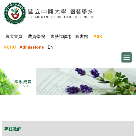
跳
到
主
要
內
興大首頁
農資學院
園藝試驗場
圖書館
ASK
容
NCHU
Admissions
EN
區
HORT All Rights Reserved.
專任教師